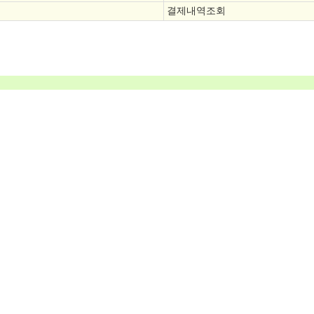
결제내역조회
.타업무…
블루회생법률사무소
법률사무소
파산직원
서울 성동
사무실장,사무장,영업사무장
0만원~400만원
협의후결정